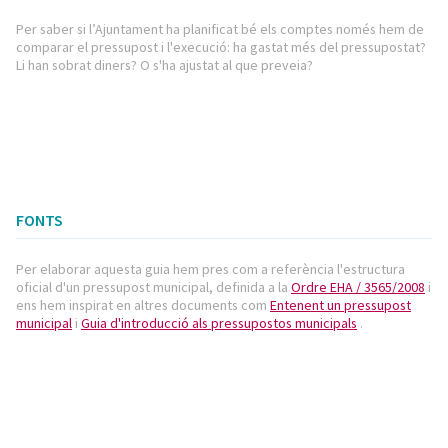
Per saber si l’Ajuntament ha planificat bé els comptes només hem de
comparar el pressupost i l'execució: ha gastat més del pressupostat?
Li han sobrat diners? O s'ha ajustat al que preveia?
FONTS
Per elaborar aquesta guia hem pres com a referència l'estructura
oficial d'un pressupost municipal, definida a la
Ordre EHA / 3565/2008
i
ens hem inspirat en altres documents com
Entenent un pressupost
municipal
i
Guia d'introducció als pressupostos municipals
.